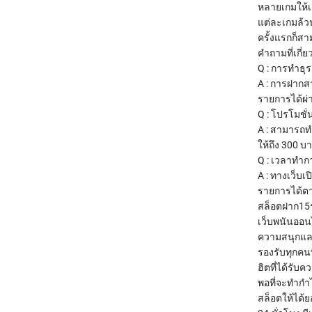
หลายเกมให้เล
แต่ละเกมล้วน
ครั้งแรกก็ส
คำถามที่เกี
Q : การทำธุ
A : การฝาก
รายการได้ผ่
Q : โปรโมชั่
A : สามารถท
ให้ถึง 300 
Q : เวลาทำก
A : ทางเว็บ
รายการได้ต
สล็อตฝาก15รั
เว็บพนันออน
ความสนุกและเ
รองรับทุกคนท
ฮิตที่ได้รับ
พอที่จะทำกำไ
สล็อตให้ได้