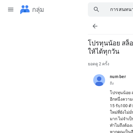
กลุ่ม
การสนทน

โปรทุนน้อย สล็อ
ให้ได้ทุกวัน
ยอดดู 2 ครั้ง
num ber
ยังไม่อ่าน,
ถึง
โปรทุนน้อย ส
อีกหนึ่งความ
15 รับ100 ตั
ใหม่ที่ยังไม่
มาก ไม่จำเป็
ทำไมถึงต้องเ
หากคุณเป็นอ