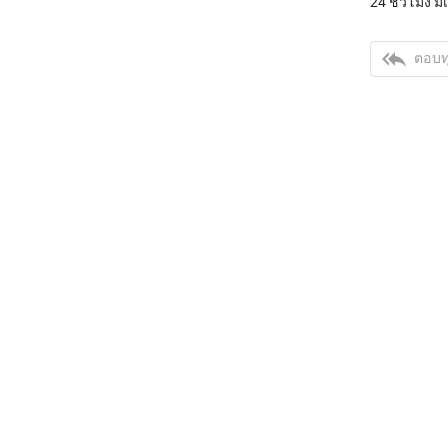
24 ชั่วโมง 

ตอบท